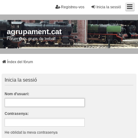
Registreu-vos
Inicia la sessió
agrupament.cat
Fòrum dels grups de treball
Índex del fòrum
Inicia la sessió
Nom d’usuari:
Contrasenya:
He oblidat la meva contrasenya