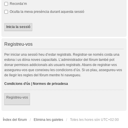
Recorda’m
Oculta la meva presència durant aquesta sessió
Registreu-vos
Per iniciar una sessió heu d’estar registrats. Registrar-se només costa una
estona i us dóna noves capacitats. L’administrador del fòrum també pot
donar permisos addicionals als usuaris registrats. Abans de registrar-vos
assegureu-vos que coneixeu les condicions d’ús. Si us plau, assegureu-vos
de llegir les regles del fòrum mentre hi navegueu.
Condicions d’ús
|
Normes de privadesa
Registreu-vos
Índex del fòrum
Elimina les galetes
Totes les hores són
UTC+02:00