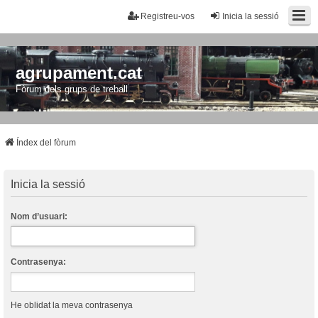
Registreu-vos
Inicia la sessió
agrupament.cat
Fòrum dels grups de treball
Índex del fòrum
Inicia la sessió
Nom d’usuari:
Contrasenya:
He oblidat la meva contrasenya