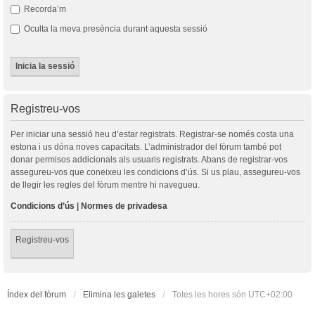
Recorda’m
Oculta la meva presència durant aquesta sessió
Registreu-vos
Per iniciar una sessió heu d’estar registrats. Registrar-se només costa una
estona i us dóna noves capacitats. L’administrador del fòrum també pot
donar permisos addicionals als usuaris registrats. Abans de registrar-vos
assegureu-vos que coneixeu les condicions d’ús. Si us plau, assegureu-vos
de llegir les regles del fòrum mentre hi navegueu.
Condicions d’ús
|
Normes de privadesa
Registreu-vos
Índex del fòrum
Elimina les galetes
Totes les hores són
UTC+02:00