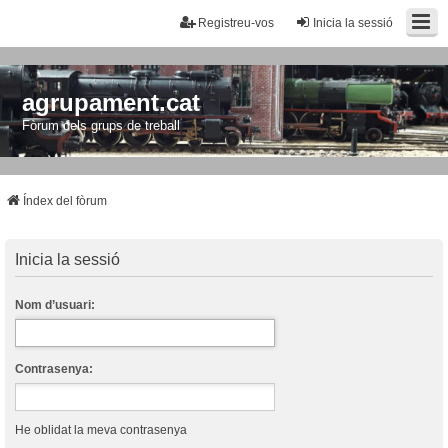
Registreu-vos
Inicia la sessió
agrupament.cat
Fòrum dels grups de treball
Índex del fòrum
Inicia la sessió
Nom d’usuari:
Contrasenya:
He oblidat la meva contrasenya