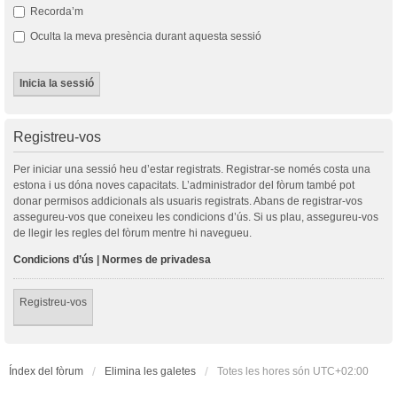
Recorda’m
Oculta la meva presència durant aquesta sessió
Registreu-vos
Per iniciar una sessió heu d’estar registrats. Registrar-se només costa una
estona i us dóna noves capacitats. L’administrador del fòrum també pot
donar permisos addicionals als usuaris registrats. Abans de registrar-vos
assegureu-vos que coneixeu les condicions d’ús. Si us plau, assegureu-vos
de llegir les regles del fòrum mentre hi navegueu.
Condicions d’ús
|
Normes de privadesa
Registreu-vos
Índex del fòrum
Elimina les galetes
Totes les hores són
UTC+02:00