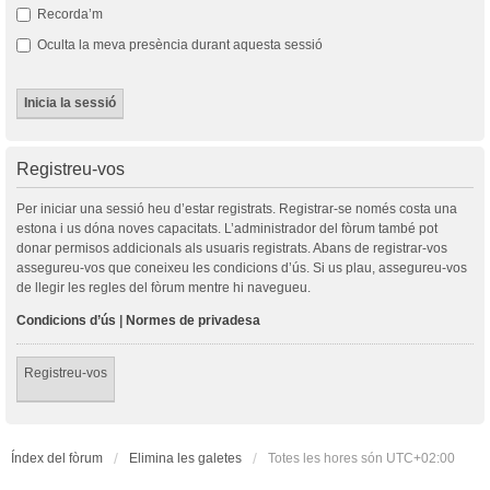
Recorda’m
Oculta la meva presència durant aquesta sessió
Registreu-vos
Per iniciar una sessió heu d’estar registrats. Registrar-se només costa una
estona i us dóna noves capacitats. L’administrador del fòrum també pot
donar permisos addicionals als usuaris registrats. Abans de registrar-vos
assegureu-vos que coneixeu les condicions d’ús. Si us plau, assegureu-vos
de llegir les regles del fòrum mentre hi navegueu.
Condicions d’ús
|
Normes de privadesa
Registreu-vos
Índex del fòrum
Elimina les galetes
Totes les hores són
UTC+02:00