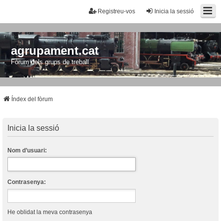
Registreu-vos
Inicia la sessió
agrupament.cat
Fòrum dels grups de treball
Índex del fòrum
Inicia la sessió
Nom d’usuari:
Contrasenya:
He oblidat la meva contrasenya