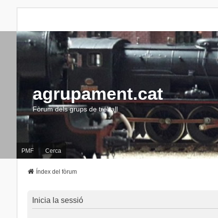
agrupament.cat
Fòrum dels grups de treball
PMF
Cerca
Índex del fòrum
Inicia la sessió