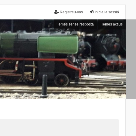
Registreu-vos
Inicia la sessió
Temes sense resposta
Temes actius