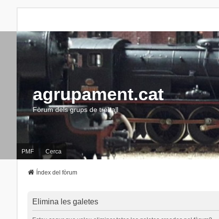
agrupament.cat
Fòrum dels grups de treball
PMF
Cerca
Índex del fòrum
Elimina les galetes