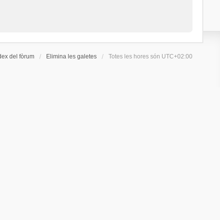
dex del fòrum
Elimina les galetes
Totes les hores són
UTC+02:00