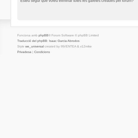
Esteu segur que voleu eliminar totes les galetes creades pel fòrum?
Funciona amb
phpBB
® Forum Software © phpBB Limited
Traducció del phpBB: Isaac Garcia Abrodos
Style
we_universal
created by INVENTEA & v12mike
Privadesa
|
Condicions