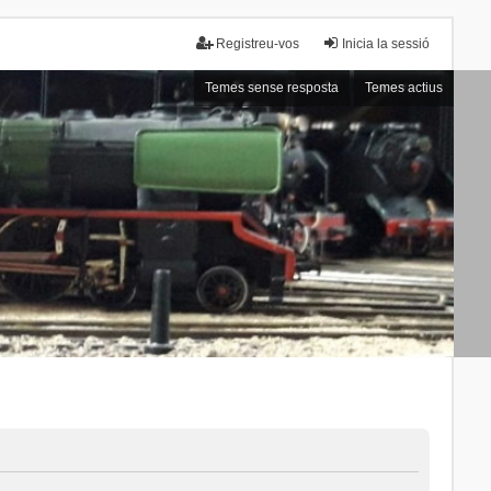
Registreu-vos
Inicia la sessió
Temes sense resposta
Temes actius