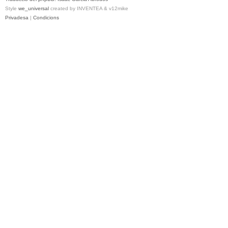
Style
we_universal
created by INVENTEA & v12mike
Privadesa
|
Condicions