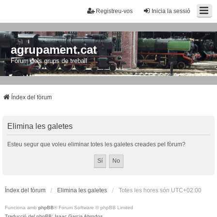
Registreu-vos
Inicia la sessió
agrupament.cat
Fòrum dels grups de treball
Índex del fòrum
Elimina les galetes
Esteu segur que voleu eliminar totes les galetes creades pel fòrum?
Índex del fòrum
Elimina les galetes
Totes les hores són
UTC+02:00
Funciona amb
phpBB
® Forum Software © phpBB Limited
Traducció del phpBB: Isaac Garcia Abrodos