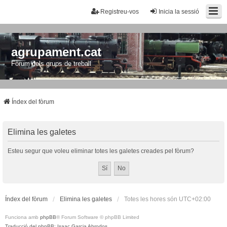
Registreu-vos
Inicia la sessió
agrupament.cat
Fòrum dels grups de treball
Índex del fòrum
Elimina les galetes
Esteu segur que voleu eliminar totes les galetes creades pel fòrum?
Índex del fòrum
Elimina les galetes
Totes les hores són
UTC+02:00
Funciona amb
phpBB
® Forum Software © phpBB Limited
Traducció del phpBB: Isaac Garcia Abrodos