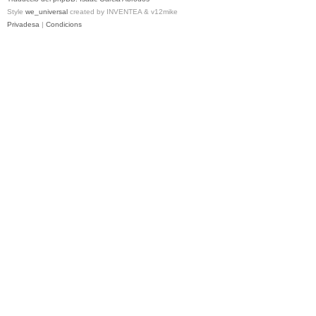
Style
we_universal
created by INVENTEA & v12mike
Privadesa
|
Condicions