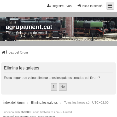
Registreu-vos
Inicia la sessió
agrupament.cat
Fòrum dels grups de treball
Índex del fòrum
Elimina les galetes
Esteu segur que voleu eliminar totes les galetes creades pel fòrum?
Índex del fòrum
Elimina les galetes
Totes les hores són
UTC+02:00
Funciona amb
phpBB
® Forum Software © phpBB Limited
Traducció del phpBB: Isaac Garcia Abrodos