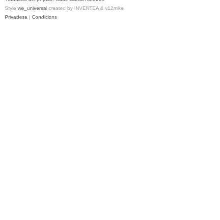
Style
we_universal
created by INVENTEA & v12mike
Privadesa
|
Condicions