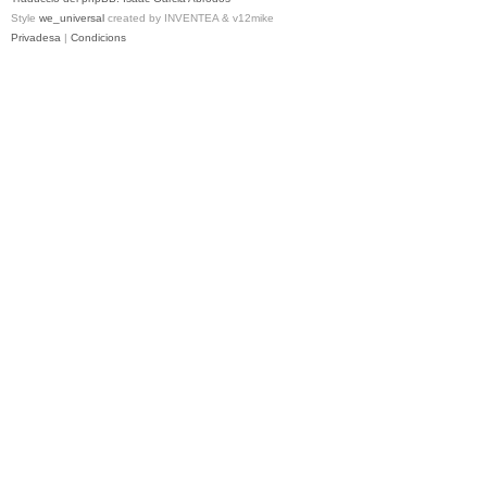
Style
we_universal
created by INVENTEA & v12mike
Privadesa
|
Condicions