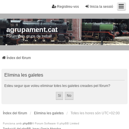
Registreu-vos
Inicia la sessió
agrupament.cat
Fòrum dels grups de treball
Índex del fòrum
Elimina les galetes
Esteu segur que voleu eliminar totes les galetes creades pel fòrum?
Índex del fòrum
Elimina les galetes
Totes les hores són
UTC+02:00
Funciona amb
phpBB
® Forum Software © phpBB Limited
Traducció del phpBB: Isaac Garcia Abrodos