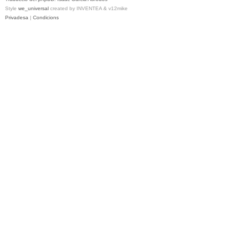
Style
we_universal
created by INVENTEA & v12mike
Privadesa
|
Condicions