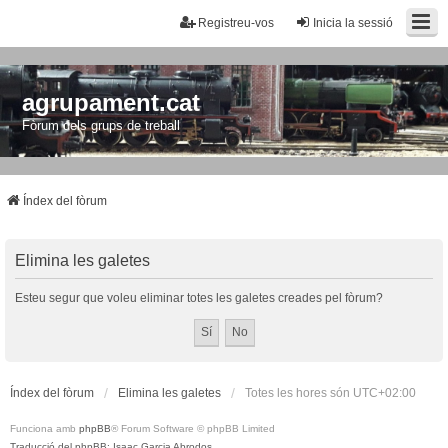
Registreu-vos
Inicia la sessió
agrupament.cat
Fòrum dels grups de treball
Índex del fòrum
Elimina les galetes
Esteu segur que voleu eliminar totes les galetes creades pel fòrum?
Índex del fòrum
Elimina les galetes
Totes les hores són
UTC+02:00
Funciona amb
phpBB
® Forum Software © phpBB Limited
Traducció del phpBB: Isaac Garcia Abrodos