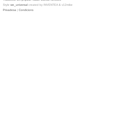
Style
we_universal
created by INVENTEA & v12mike
Privadesa
|
Condicions