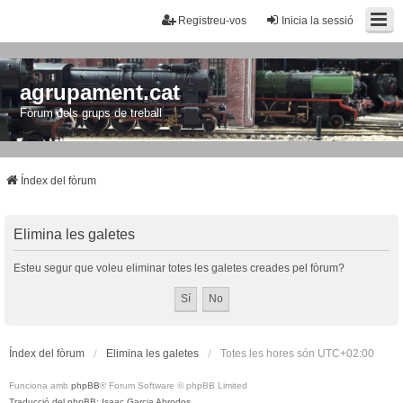
Registreu-vos
Inicia la sessió
agrupament.cat
Fòrum dels grups de treball
Índex del fòrum
Elimina les galetes
Esteu segur que voleu eliminar totes les galetes creades pel fòrum?
Índex del fòrum
Elimina les galetes
Totes les hores són
UTC+02:00
Funciona amb
phpBB
® Forum Software © phpBB Limited
Traducció del phpBB: Isaac Garcia Abrodos