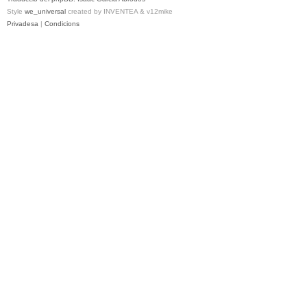
Style
we_universal
created by INVENTEA & v12mike
Privadesa
|
Condicions