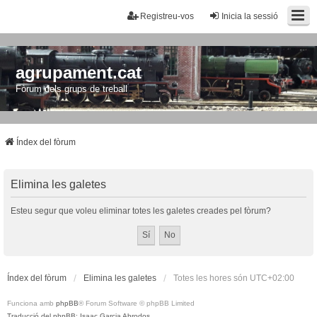
Registreu-vos
Inicia la sessió
agrupament.cat
Fòrum dels grups de treball
Índex del fòrum
Elimina les galetes
Esteu segur que voleu eliminar totes les galetes creades pel fòrum?
Índex del fòrum
Elimina les galetes
Totes les hores són
UTC+02:00
Funciona amb
phpBB
® Forum Software © phpBB Limited
Traducció del phpBB: Isaac Garcia Abrodos