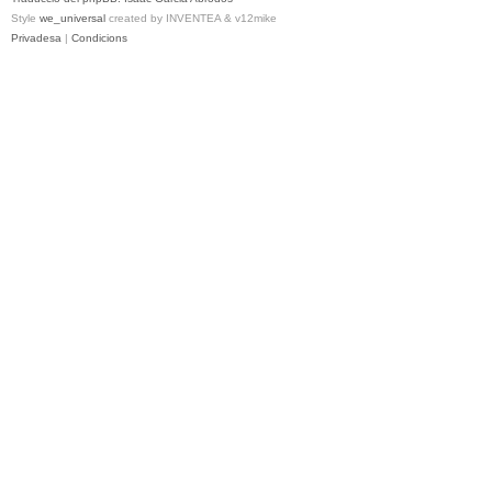
Style
we_universal
created by INVENTEA & v12mike
Privadesa
|
Condicions