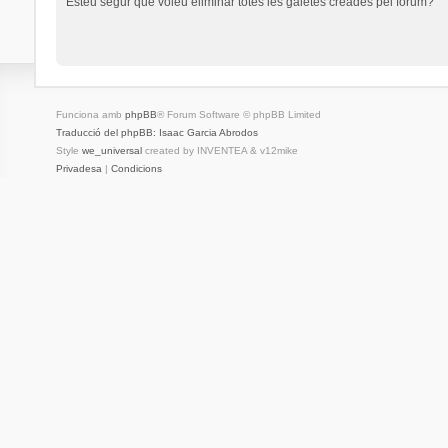
Esteu segur que voleu eliminar totes les galetes creades pel fòrum?
Funciona amb
phpBB
® Forum Software © phpBB Limited
Traducció del phpBB: Isaac Garcia Abrodos
Style
we_universal
created by INVENTEA & v12mike
Privadesa
|
Condicions