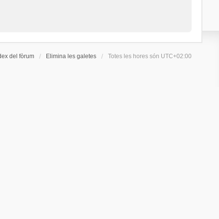
dex del fòrum
Elimina les galetes
Totes les hores són
UTC+02:00