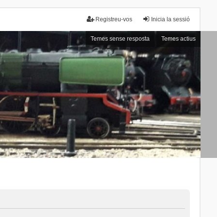
Registreu-vos
Inicia la sessió
Temes sense resposta
Temes actius