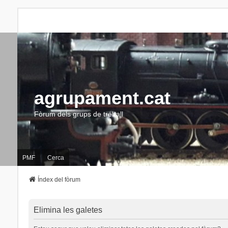
agrupament.cat
Fòrum dels grups de treball
PMF
Cerca
Índex del fòrum
Elimina les galetes