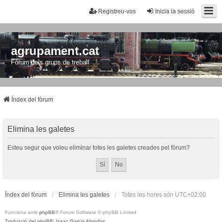
Registreu-vos
Inicia la sessió
agrupament.cat
Fòrum dels grups de treball
Índex del fòrum
Elimina les galetes
Esteu segur que voleu eliminar totes les galetes creades pel fòrum?
Índex del fòrum
Elimina les galetes
Totes les hores són
UTC+02:00
Funciona amb
phpBB
® Forum Software © phpBB Limited
Traducció del phpBB: Isaac Garcia Abrodos