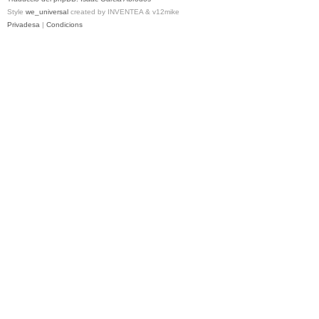
Style
we_universal
created by INVENTEA & v12mike
Privadesa
|
Condicions