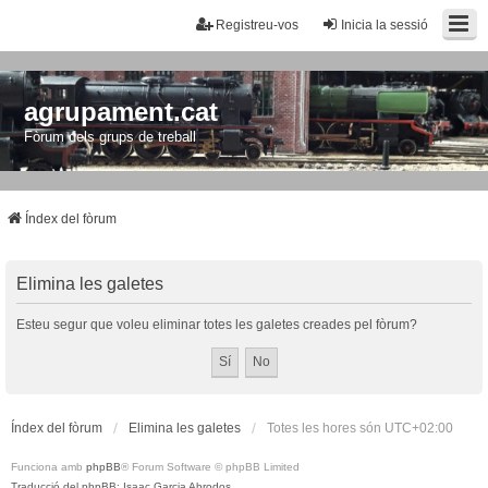
Registreu-vos
Inicia la sessió
agrupament.cat
Fòrum dels grups de treball
Índex del fòrum
Elimina les galetes
Esteu segur que voleu eliminar totes les galetes creades pel fòrum?
Índex del fòrum
Elimina les galetes
Totes les hores són
UTC+02:00
Funciona amb
phpBB
® Forum Software © phpBB Limited
Traducció del phpBB: Isaac Garcia Abrodos