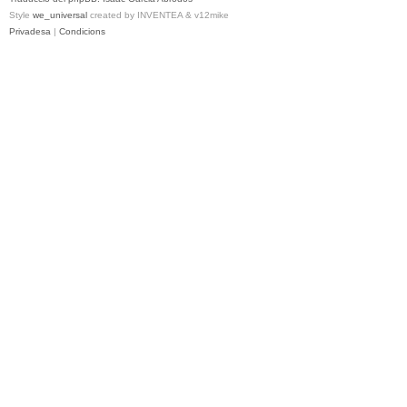
Style
we_universal
created by INVENTEA & v12mike
Privadesa
|
Condicions