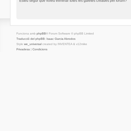
Esteu segur que voleu eliminar totes les galetes creades pel fòrum?
Funciona amb
phpBB
® Forum Software © phpBB Limited
Traducció del phpBB: Isaac Garcia Abrodos
Style
we_universal
created by INVENTEA & v12mike
Privadesa
|
Condicions