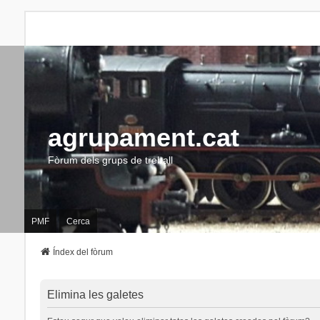
agrupament.cat
Fòrum dels grups de treball
PMF
Cerca
Índex del fòrum
Elimina les galetes