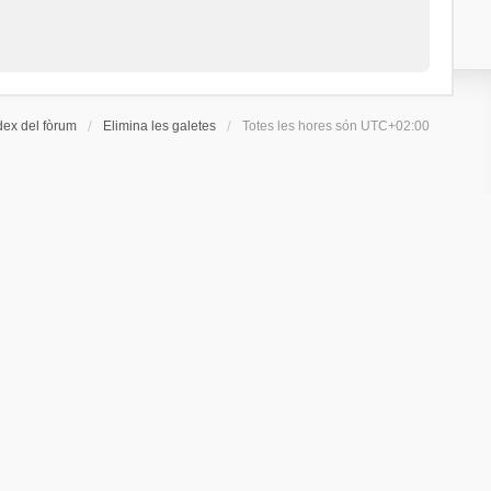
dex del fòrum
Elimina les galetes
Totes les hores són
UTC+02:00