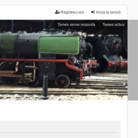
Registreu-vos
Inicia la sessió
Temes sense resposta
Temes actius