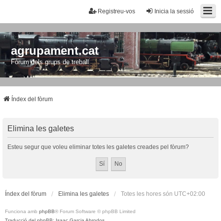
Registreu-vos
Inicia la sessió
agrupament.cat
Fòrum dels grups de treball
Índex del fòrum
Elimina les galetes
Esteu segur que voleu eliminar totes les galetes creades pel fòrum?
Índex del fòrum
Elimina les galetes
Totes les hores són
UTC+02:00
Funciona amb
phpBB
® Forum Software © phpBB Limited
Traducció del phpBB: Isaac Garcia Abrodos