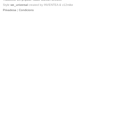
Style
we_universal
created by INVENTEA & v12mike
Privadesa
|
Condicions