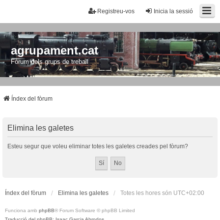
Registreu-vos
Inicia la sessió
agrupament.cat
Fòrum dels grups de treball
Índex del fòrum
Elimina les galetes
Esteu segur que voleu eliminar totes les galetes creades pel fòrum?
Índex del fòrum
Elimina les galetes
Totes les hores són
UTC+02:00
Funciona amb
phpBB
® Forum Software © phpBB Limited
Traducció del phpBB: Isaac Garcia Abrodos