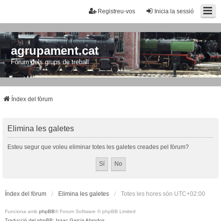
Registreu-vos
Inicia la sessió
agrupament.cat
Fòrum dels grups de treball
Índex del fòrum
Elimina les galetes
Esteu segur que voleu eliminar totes les galetes creades pel fòrum?
Índex del fòrum
Elimina les galetes
Totes les hores són
UTC+02:00
Funciona amb
phpBB
® Forum Software © phpBB Limited
Traducció del phpBB: Isaac Garcia Abrodos