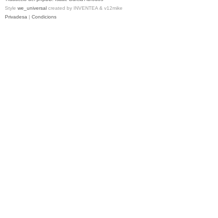
Style
we_universal
created by INVENTEA & v12mike
Privadesa
|
Condicions