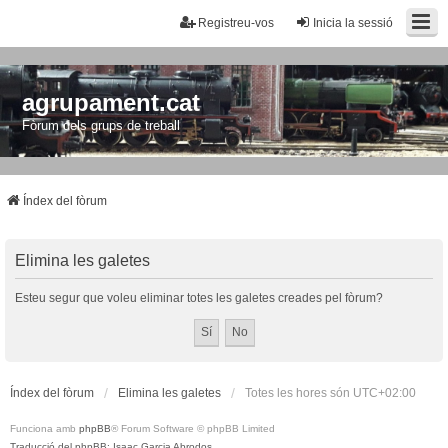
Registreu-vos
Inicia la sessió
agrupament.cat
Fòrum dels grups de treball
Índex del fòrum
Elimina les galetes
Esteu segur que voleu eliminar totes les galetes creades pel fòrum?
Índex del fòrum
Elimina les galetes
Totes les hores són
UTC+02:00
Funciona amb
phpBB
® Forum Software © phpBB Limited
Traducció del phpBB: Isaac Garcia Abrodos