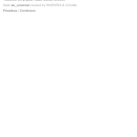
Style
we_universal
created by INVENTEA & v12mike
Privadesa
|
Condicions