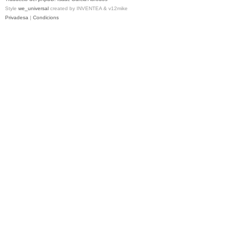
Style
we_universal
created by INVENTEA & v12mike
Privadesa
|
Condicions