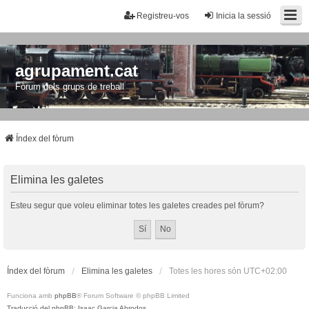
Registreu-vos
Inicia la sessió
agrupament.cat
Fòrum dels grups de treball
Índex del fòrum
Elimina les galetes
Esteu segur que voleu eliminar totes les galetes creades pel fòrum?
Índex del fòrum
Elimina les galetes
Totes les hores són
UTC+02:00
Funciona amb
phpBB
® Forum Software © phpBB Limited
Traducció del phpBB: Isaac Garcia Abrodos