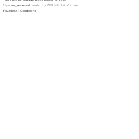
Style
we_universal
created by INVENTEA & v12mike
Privadesa
|
Condicions