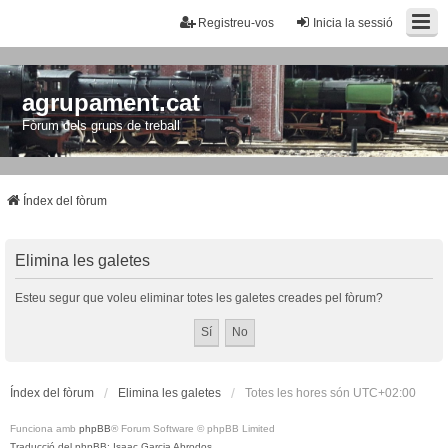
Registreu-vos
Inicia la sessió
agrupament.cat
Fòrum dels grups de treball
Índex del fòrum
Elimina les galetes
Esteu segur que voleu eliminar totes les galetes creades pel fòrum?
Índex del fòrum
Elimina les galetes
Totes les hores són
UTC+02:00
Funciona amb
phpBB
® Forum Software © phpBB Limited
Traducció del phpBB: Isaac Garcia Abrodos