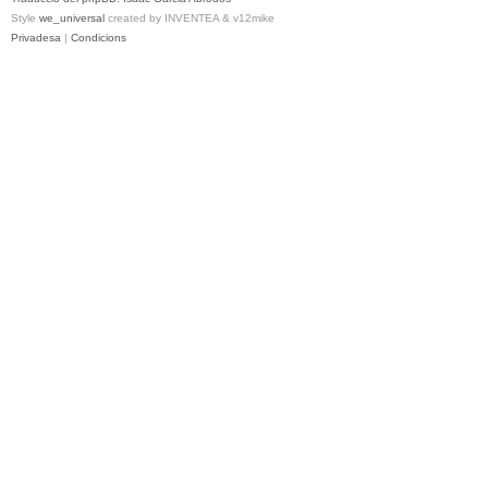
Style
we_universal
created by INVENTEA & v12mike
Privadesa
|
Condicions