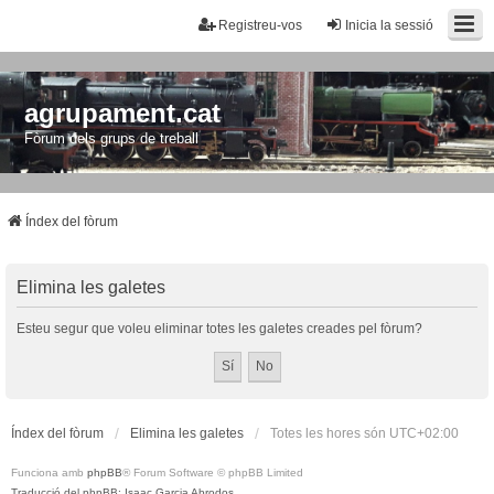
Registreu-vos
Inicia la sessió
agrupament.cat
Fòrum dels grups de treball
Índex del fòrum
Elimina les galetes
Esteu segur que voleu eliminar totes les galetes creades pel fòrum?
Índex del fòrum
Elimina les galetes
Totes les hores són
UTC+02:00
Funciona amb
phpBB
® Forum Software © phpBB Limited
Traducció del phpBB: Isaac Garcia Abrodos