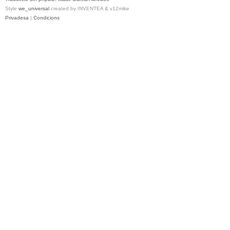
Style
we_universal
created by INVENTEA & v12mike
Privadesa
|
Condicions