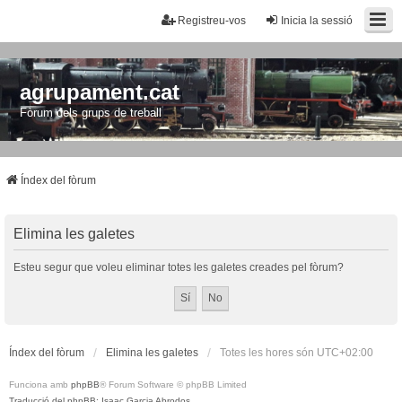
Registreu-vos
Inicia la sessió
agrupament.cat
Fòrum dels grups de treball
Índex del fòrum
Elimina les galetes
Esteu segur que voleu eliminar totes les galetes creades pel fòrum?
Índex del fòrum
Elimina les galetes
Totes les hores són
UTC+02:00
Funciona amb
phpBB
® Forum Software © phpBB Limited
Traducció del phpBB: Isaac Garcia Abrodos