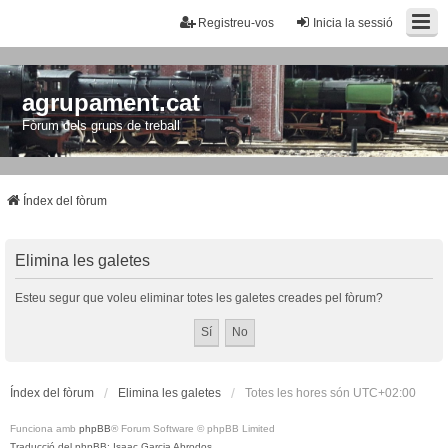
Registreu-vos
Inicia la sessió
agrupament.cat
Fòrum dels grups de treball
Índex del fòrum
Elimina les galetes
Esteu segur que voleu eliminar totes les galetes creades pel fòrum?
Índex del fòrum
Elimina les galetes
Totes les hores són
UTC+02:00
Funciona amb
phpBB
® Forum Software © phpBB Limited
Traducció del phpBB: Isaac Garcia Abrodos