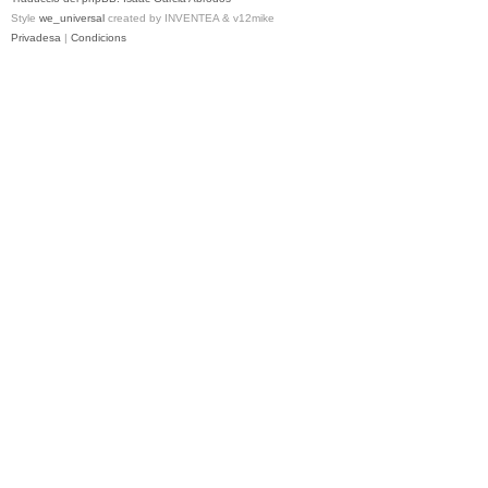
Style
we_universal
created by INVENTEA & v12mike
Privadesa
|
Condicions