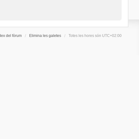
dex del fòrum
Elimina les galetes
Totes les hores són
UTC+02:00