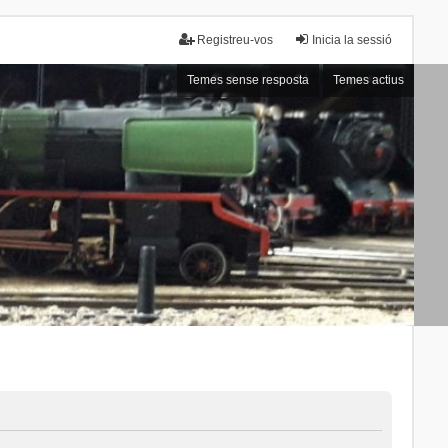
Registreu-vos
Inicia la sessió
Temes sense resposta
Temes actius