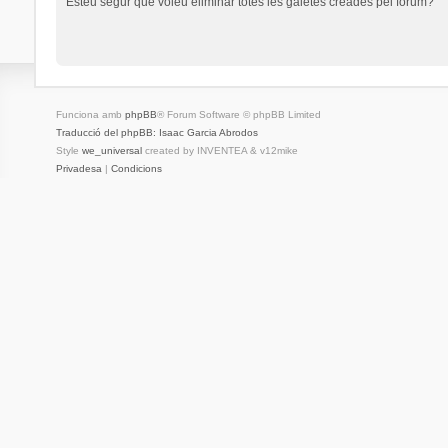
Esteu segur que voleu eliminar totes les galetes creades pel fòrum?
Funciona amb
phpBB
® Forum Software © phpBB Limited
Traducció del phpBB: Isaac Garcia Abrodos
Style
we_universal
created by INVENTEA & v12mike
Privadesa
|
Condicions