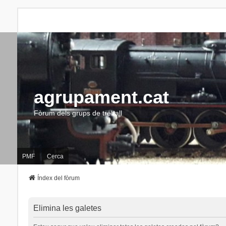
agrupament.cat
Fòrum dels grups de treball
PMF
Cerca
Índex del fòrum
Elimina les galetes