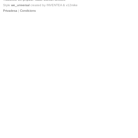
Style
we_universal
created by INVENTEA & v12mike
Privadesa
|
Condicions