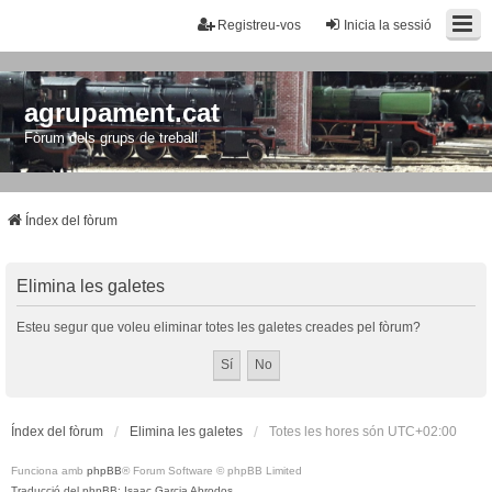
Registreu-vos
Inicia la sessió
agrupament.cat
Fòrum dels grups de treball
Índex del fòrum
Elimina les galetes
Esteu segur que voleu eliminar totes les galetes creades pel fòrum?
Índex del fòrum
Elimina les galetes
Totes les hores són
UTC+02:00
Funciona amb
phpBB
® Forum Software © phpBB Limited
Traducció del phpBB: Isaac Garcia Abrodos