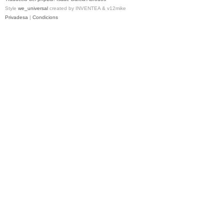
Style
we_universal
created by INVENTEA & v12mike
Privadesa
|
Condicions