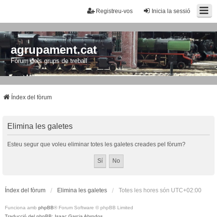
Registreu-vos
Inicia la sessió
agrupament.cat
Fòrum dels grups de treball
Índex del fòrum
Elimina les galetes
Esteu segur que voleu eliminar totes les galetes creades pel fòrum?
Índex del fòrum
Elimina les galetes
Totes les hores són
UTC+02:00
Funciona amb
phpBB
® Forum Software © phpBB Limited
Traducció del phpBB: Isaac Garcia Abrodos