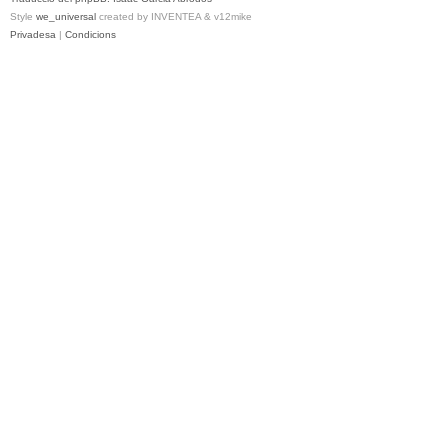
Style
we_universal
created by INVENTEA & v12mike
Privadesa
|
Condicions