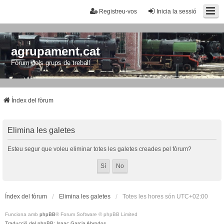
Registreu-vos
Inicia la sessió
agrupament.cat
Fòrum dels grups de treball
Índex del fòrum
Elimina les galetes
Esteu segur que voleu eliminar totes les galetes creades pel fòrum?
Índex del fòrum
Elimina les galetes
Totes les hores són
UTC+02:00
Funciona amb
phpBB
® Forum Software © phpBB Limited
Traducció del phpBB: Isaac Garcia Abrodos