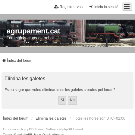
Registreu-vos
Inicia la sessió
agrupament.cat
Fòrum dels grups de treball
Índex del fòrum
Elimina les galetes
Esteu segur que voleu eliminar totes les galetes creades pel fòrum?
Índex del fòrum
Elimina les galetes
Totes les hores són
UTC+02:00
Funciona amb
phpBB
® Forum Software © phpBB Limited
Traducció del phpBB: Isaac Garcia Abrodos