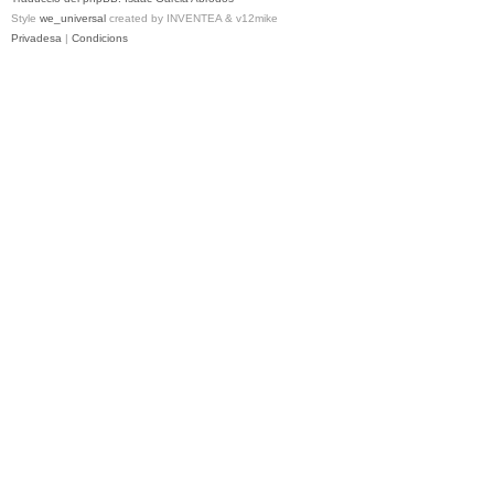
Style
we_universal
created by INVENTEA & v12mike
Privadesa
|
Condicions