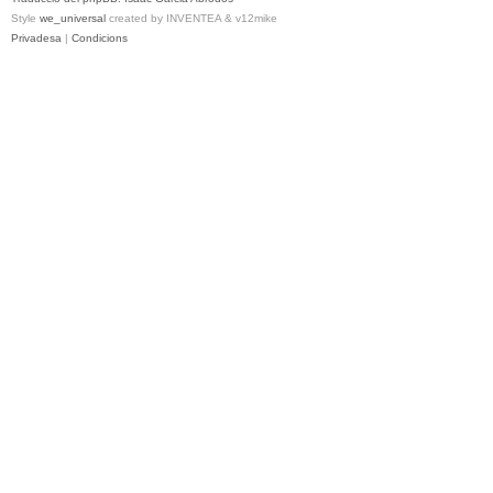
Style
we_universal
created by INVENTEA & v12mike
Privadesa
|
Condicions