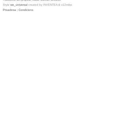
Style
we_universal
created by INVENTEA & v12mike
Privadesa
|
Condicions