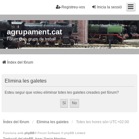
Registreu-vos
Inicia la sessió
agrupament.cat
Fòrum dels grups de treball
Índex del fòrum
Elimina les galetes
Esteu segur que voleu eliminar totes les galetes creades pel fòrum?
Índex del fòrum
Elimina les galetes
Totes les hores són
UTC+02:00
Funciona amb
phpBB
® Forum Software © phpBB Limited
Traducció del phpBB: Isaac Garcia Abrodos