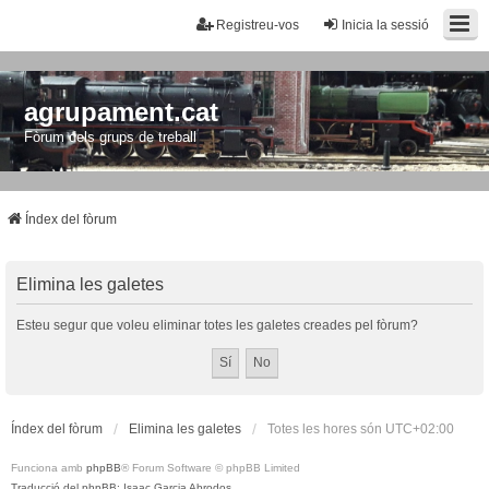
Registreu-vos
Inicia la sessió
agrupament.cat
Fòrum dels grups de treball
Índex del fòrum
Elimina les galetes
Esteu segur que voleu eliminar totes les galetes creades pel fòrum?
Índex del fòrum
Elimina les galetes
Totes les hores són
UTC+02:00
Funciona amb
phpBB
® Forum Software © phpBB Limited
Traducció del phpBB: Isaac Garcia Abrodos