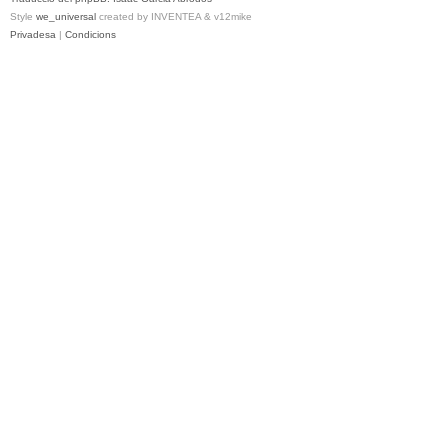
Style
we_universal
created by INVENTEA & v12mike
Privadesa
|
Condicions