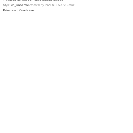
Style
we_universal
created by INVENTEA & v12mike
Privadesa
|
Condicions