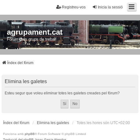
Registreu-vos
Inicia la sessió
agrupament.cat
Fòrum dels grups de treball
Índex del fòrum
Elimina les galetes
Esteu segur que voleu eliminar totes les galetes creades pel fòrum?
Índex del fòrum
Elimina les galetes
Totes les hores són
UTC+02:00
Funciona amb
phpBB
® Forum Software © phpBB Limited
Traducció del phpBB: Isaac Garcia Abrodos