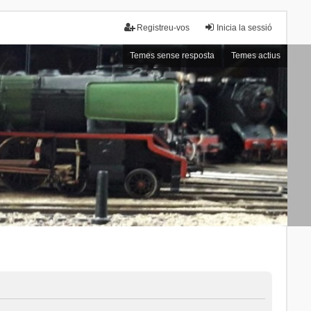
Registreu-vos
Inicia la sessió
Temes sense resposta
Temes actius