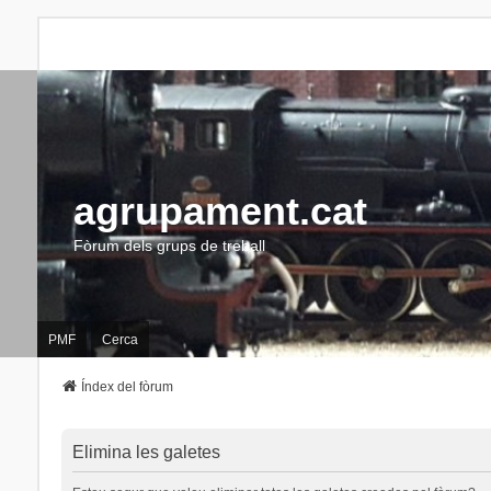
agrupament.cat
Fòrum dels grups de treball
PMF
Cerca
Índex del fòrum
Elimina les galetes