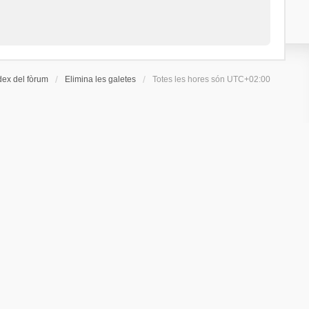
dex del fòrum
Elimina les galetes
Totes les hores són
UTC+02:00