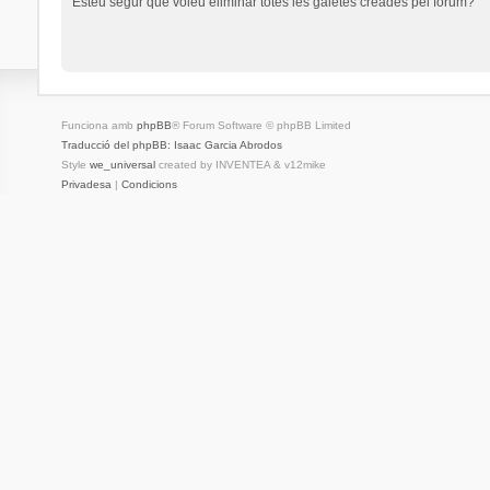
Esteu segur que voleu eliminar totes les galetes creades pel fòrum?
Funciona amb
phpBB
® Forum Software © phpBB Limited
Traducció del phpBB: Isaac Garcia Abrodos
Style
we_universal
created by INVENTEA & v12mike
Privadesa
|
Condicions