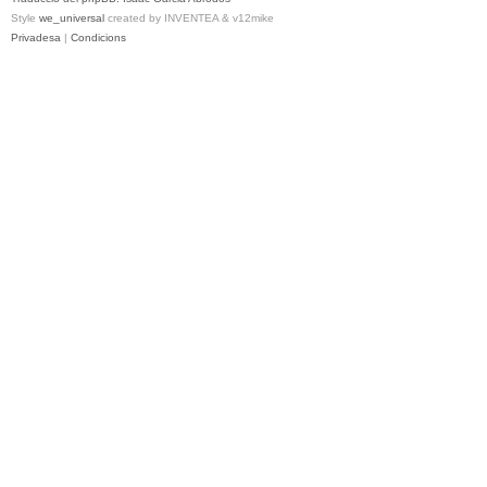
Style
we_universal
created by INVENTEA & v12mike
Privadesa
|
Condicions