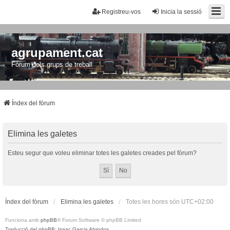
Registreu-vos
Inicia la sessió
agrupament.cat
Fòrum dels grups de treball
Índex del fòrum
Elimina les galetes
Esteu segur que voleu eliminar totes les galetes creades pel fòrum?
Índex del fòrum
Elimina les galetes
Totes les hores són
UTC+02:00
Funciona amb
phpBB
® Forum Software © phpBB Limited
Traducció del phpBB: Isaac Garcia Abrodos