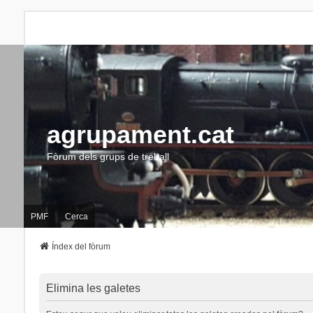
agrupament.cat
Fòrum dels grups de treball
PMF
Cerca
Índex del fòrum
Elimina les galetes