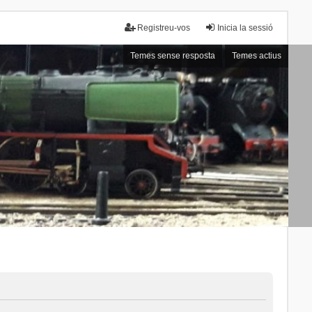
Registreu-vos
Inicia la sessió
Temes sense resposta
Temes actius