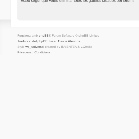
Esteu segur que voleu eliminar totes les galetes creades pel fòrum?
Funciona amb
phpBB
® Forum Software © phpBB Limited
Traducció del phpBB: Isaac Garcia Abrodos
Style
we_universal
created by INVENTEA & v12mike
Privadesa
|
Condicions