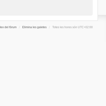
dex del fòrum
Elimina les galetes
Totes les hores són
UTC+02:00