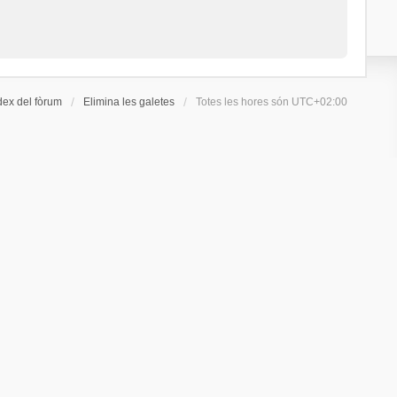
dex del fòrum
Elimina les galetes
Totes les hores són
UTC+02:00