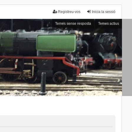
Registreu-vos
Inicia la sessió
Temes sense resposta
Temes actius