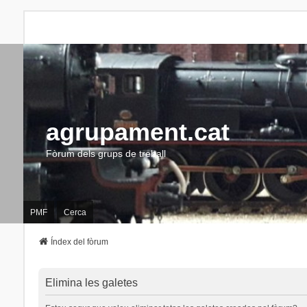
agrupament.cat
Fòrum dels grups de treball
PMF
Cerca
Índex del fòrum
Elimina les galetes