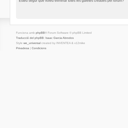
Esteu segur que voleu eliminar totes les galetes creades pel fòrum?
Funciona amb
phpBB
® Forum Software © phpBB Limited
Traducció del phpBB: Isaac Garcia Abrodos
Style
we_universal
created by INVENTEA & v12mike
Privadesa
|
Condicions