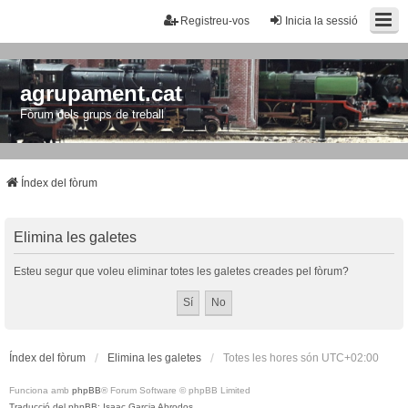
Registreu-vos
Inicia la sessió
agrupament.cat
Fòrum dels grups de treball
Índex del fòrum
Elimina les galetes
Esteu segur que voleu eliminar totes les galetes creades pel fòrum?
Índex del fòrum
Elimina les galetes
Totes les hores són
UTC+02:00
Funciona amb
phpBB
® Forum Software © phpBB Limited
Traducció del phpBB: Isaac Garcia Abrodos