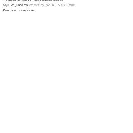
Style
we_universal
created by INVENTEA & v12mike
Privadesa
|
Condicions