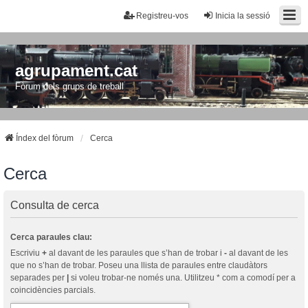
Registreu-vos
Inicia la sessió
agrupament.cat
Fòrum dels grups de treball
Índex del fòrum
Cerca
Cerca
Consulta de cerca
Cerca paraules clau:
Escriviu
+
al davant de les paraules que s’han de trobar i
-
al davant de les
que no s’han de trobar. Poseu una llista de paraules entre claudàtors
separades per
|
si voleu trobar-ne només una. Utilitzeu * com a comodí per a
coincidències parcials.