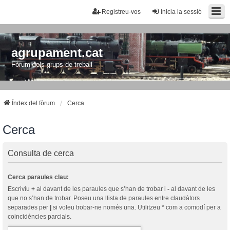
Registreu-vos
Inicia la sessió
agrupament.cat
Fòrum dels grups de treball
Índex del fòrum
Cerca
Cerca
Consulta de cerca
Cerca paraules clau:
Escriviu
+
al davant de les paraules que s’han de trobar i
-
al davant de les
que no s’han de trobar. Poseu una llista de paraules entre claudàtors
separades per
|
si voleu trobar-ne només una. Utilitzeu * com a comodí per a
coincidències parcials.