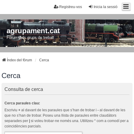
Registreu-vos
Inicia la sessió
agrupament.cat
Fòrum dels grups de treball
Índex del fòrum
Cerca
Cerca
Consulta de cerca
Cerca paraules clau:
Escriviu
+
al davant de les paraules que s’han de trobar i
-
al davant de les
que no s’han de trobar. Poseu una llista de paraules entre claudàtors
separades per
|
si voleu trobar-ne només una. Utilitzeu * com a comodí per a
coincidències parcials.