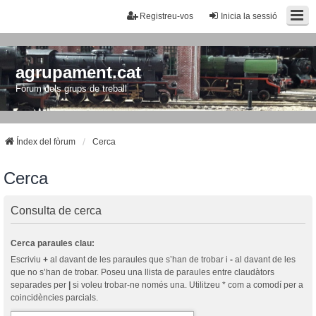
Registreu-vos
Inicia la sessió
agrupament.cat
Fòrum dels grups de treball
Índex del fòrum
Cerca
Cerca
Consulta de cerca
Cerca paraules clau:
Escriviu
+
al davant de les paraules que s’han de trobar i
-
al davant de les
que no s’han de trobar. Poseu una llista de paraules entre claudàtors
separades per
|
si voleu trobar-ne només una. Utilitzeu * com a comodí per a
coincidències parcials.