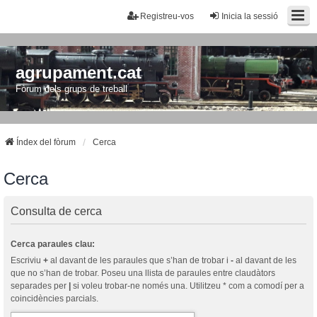
Registreu-vos
Inicia la sessió
agrupament.cat
Fòrum dels grups de treball
Índex del fòrum
Cerca
Cerca
Consulta de cerca
Cerca paraules clau:
Escriviu
+
al davant de les paraules que s’han de trobar i
-
al davant de les
que no s’han de trobar. Poseu una llista de paraules entre claudàtors
separades per
|
si voleu trobar-ne només una. Utilitzeu * com a comodí per a
coincidències parcials.