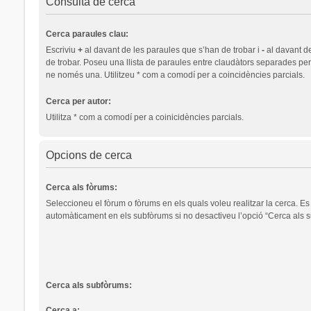
Consulta de cerca
Cerca paraules clau:
Escriviu
+
al davant de les paraules que s’han de trobar i
-
al davant d
de trobar. Poseu una llista de paraules entre claudàtors separades pe
ne només una. Utilitzeu * com a comodí per a coincidències parcials.
Cerca per autor:
Utilitza * com a comodí per a coinicidències parcials.
Opcions de cerca
Cerca als fòrums:
Seleccioneu el fòrum o fòrums en els quals voleu realitzar la cerca. Es
automàticament en els subfòrums si no desactiveu l’opció “Cerca als s
Cerca als subfòrums:
Cerca a: