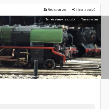
Registreu-vos
Inicia la sessió
Temes sense resposta
Temes actius