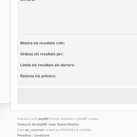
Mostra els resultats com:
Ordena els resultats per:
Limita els resultats als darrers:
Retorna els primers:
Funciona amb
phpBB
® Forum Software © phpBB Limited
Traducció del phpBB: Isaac Garcia Abrodos
Style
we_universal
created by INVENTEA & v12mike
Privadesa
|
Condicions