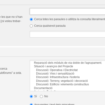
e les que no s’han
Cerca totes les paraules o utilitza la consulta literalment
r
|
si voleu trobar-
Cerca qualsevol paraula
 cerca
ubfòrums” a sota.
Sí
No
Assumptes i text dels missatges