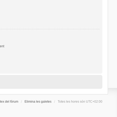
ent
dex del fòrum
Elimina les galetes
Totes les hores són
UTC+02:00