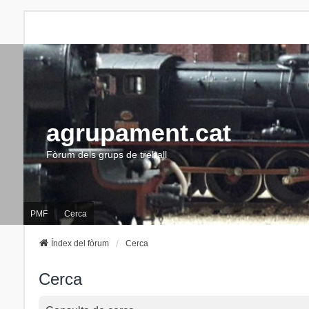
agrupament.cat
Fòrum dels grups de treball
PMF
Cerca
Índex del fòrum
Cerca
Cerca