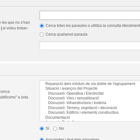
e les que no s’han
Cerca totes les paraules o utilitza la consulta literalment
r
|
si voleu trobar-
Cerca qualsevol paraula
 cerca
ubfòrums” a sota.
Sí
No
Assumptes i text dels missatges