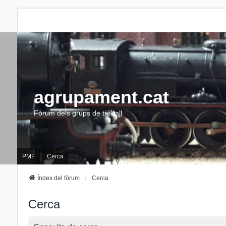
agrupament.cat
Fòrum dels grups de treball
PMF
Cerca
Índex del fòrum
Cerca
Cerca