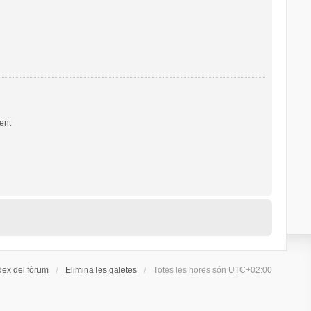
ent
dex del fòrum
Elimina les galetes
Totes les hores són
UTC+02:00