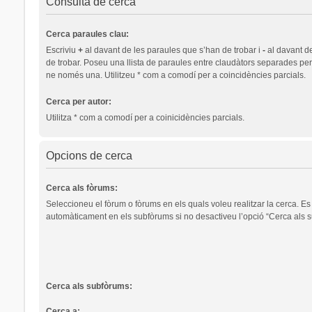
Consulta de cerca
Cerca paraules clau:
Escriviu
+
al davant de les paraules que s’han de trobar i
-
al davant d
de trobar. Poseu una llista de paraules entre claudàtors separades pe
ne només una. Utilitzeu * com a comodí per a coincidències parcials.
Cerca per autor:
Utilitza * com a comodí per a coinicidències parcials.
Opcions de cerca
Cerca als fòrums:
Seleccioneu el fòrum o fòrums en els quals voleu realitzar la cerca. Es
automàticament en els subfòrums si no desactiveu l’opció “Cerca als s
Cerca als subfòrums:
Cerca a: