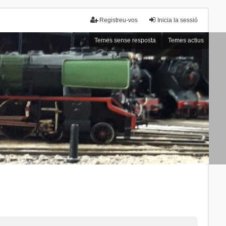
Registreu-vos
Inicia la sessió
Temes sense resposta
Temes actius