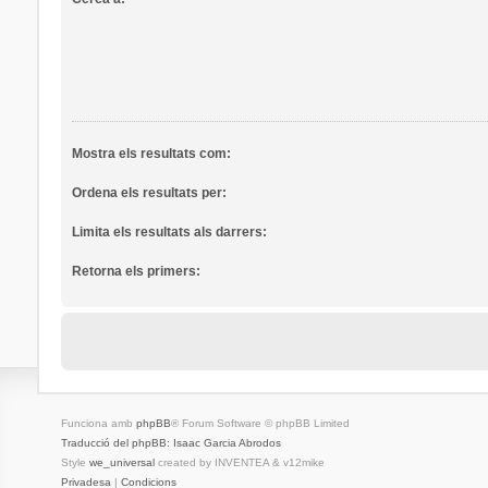
Mostra els resultats com:
Ordena els resultats per:
Limita els resultats als darrers:
Retorna els primers:
Funciona amb
phpBB
® Forum Software © phpBB Limited
Traducció del phpBB: Isaac Garcia Abrodos
Style
we_universal
created by INVENTEA & v12mike
Privadesa
|
Condicions