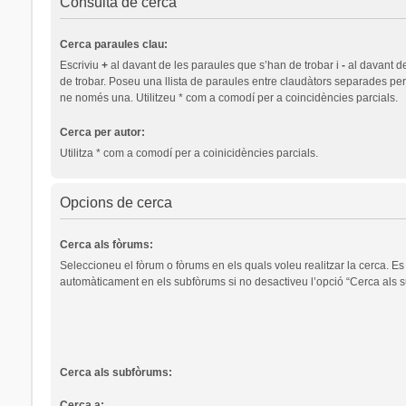
Consulta de cerca
Cerca paraules clau:
Escriviu
+
al davant de les paraules que s’han de trobar i
-
al davant d
de trobar. Poseu una llista de paraules entre claudàtors separades pe
ne només una. Utilitzeu * com a comodí per a coincidències parcials.
Cerca per autor:
Utilitza * com a comodí per a coinicidències parcials.
Opcions de cerca
Cerca als fòrums:
Seleccioneu el fòrum o fòrums en els quals voleu realitzar la cerca. Es
automàticament en els subfòrums si no desactiveu l’opció “Cerca als s
Cerca als subfòrums:
Cerca a: