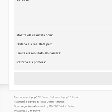
Mostra els resultats com:
Ordena els resultats per:
Limita els resultats als darrers:
Retorna els primers:
Funciona amb
phpBB
® Forum Software © phpBB Limited
Traducció del phpBB: Isaac Garcia Abrodos
Style
we_universal
created by INVENTEA & v12mike
Privadesa
|
Condicions