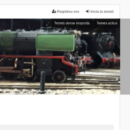
Registreu-vos
Inicia la sessió
Temes sense resposta
Temes actius