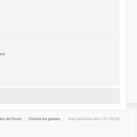
ent
dex del fòrum
Elimina les galetes
Totes les hores són
UTC+02:00