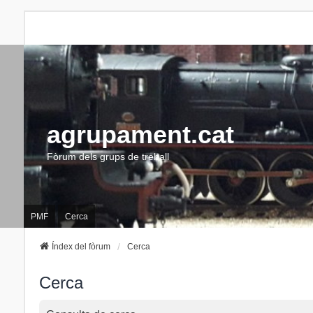
agrupament.cat
Fòrum dels grups de treball
PMF
Cerca
Índex del fòrum
Cerca
Cerca