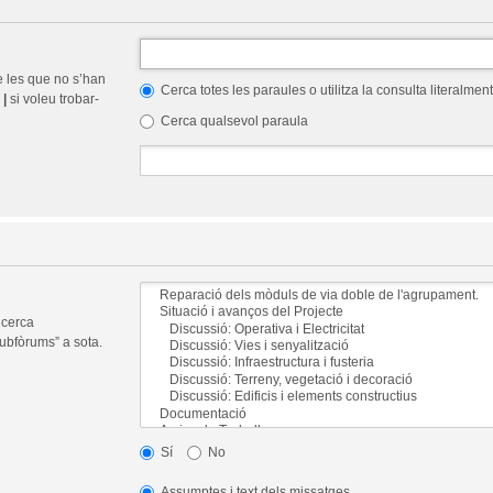
e les que no s’han
Cerca totes les paraules o utilitza la consulta literalment
r
|
si voleu trobar-
Cerca qualsevol paraula
 cerca
ubfòrums” a sota.
Sí
No
Assumptes i text dels missatges