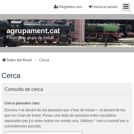
Registreu-vos
Inicia la sessió
agrupament.cat
Fòrum dels grups de treball
Índex del fòrum
Cerca
Cerca
Consulta de cerca
Cerca paraules clau:
Escriviu
+
al davant de les paraules que s’han de trobar i
-
al davant de les
que no s’han de trobar. Poseu una llista de paraules entre claudàtors
separades per
|
si voleu trobar-ne només una. Utilitzeu * com a comodí per a
coincidències parcials.